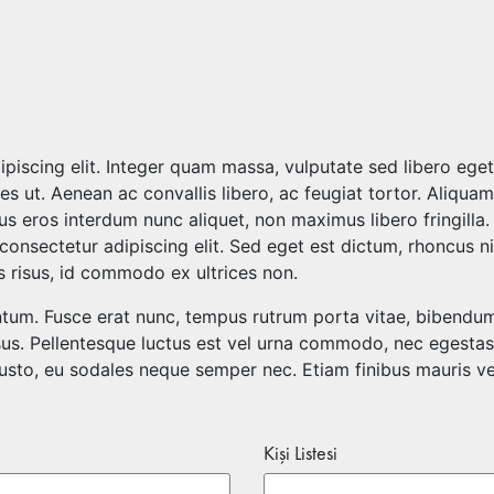
iscing elit. Integer quam massa, vulputate sed libero eget, 
es ut. Aenean ac convallis libero, ac feugiat tortor. Aliqua
us eros interdum nunc aliquet, non maximus libero fringilla
nsectetur adipiscing elit. Sed eget est dictum, rhoncus nis
s risus, id commodo ex ultrices non.
ntum. Fusce erat nunc, tempus rutrum porta vitae, bibendum
us. Pellentesque luctus est vel urna commodo, nec egestas v
to, eu sodales neque semper nec. Etiam finibus mauris vel
Kişi Listesi